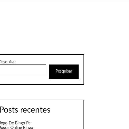
Pesquisar
Pesquisar
Posts recentes
Jogo De Bingo Pc
Jogos Online Bingo