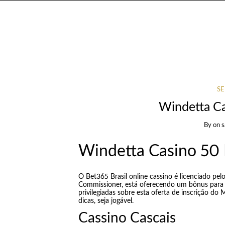
S
Windetta Ca
By
on
s
Windetta Casino 50 
O Bet365 Brasil online cassino é licenciado pel
Commissioner, está oferecendo um bônus para 
privilegiadas sobre esta oferta de inscrição do
dicas, seja jogável.
Cassino Cascais