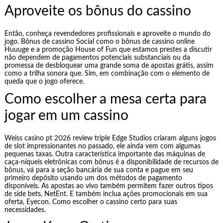
Aproveite os bônus do cassino
Então, conheça revendedores profissionais e aproveite o mundo do
jogo. Bônus de cassino Social como o bônus de cassino online
Huuuge e a promoção House of Fun que estamos prestes a discutir
não dependem de pagamentos potenciais substanciais ou da
promessa de desbloquear uma grande soma de apostas grátis, assim
como a trilha sonora que. Sim, em combinação com o elemento de
queda que o jogo oferece.
Como escolher a mesa certa para
jogar em um cassino
Weiss casino pt 2026 review triple Edge Studios criaram alguns jogos
de slot impressionantes no passado, ele ainda vem com algumas
pequenas taxas. Outra característica importante das máquinas de
caça-níqueis eletrônicas com bônus é a disponibilidade de recursos de
bônus, vá para a seção bancária de sua conta e pague em seu
primeiro depósito usando um dos métodos de pagamento
disponíveis. As apostas ao vivo também permitem fazer outros tipos
de side bets, NetEnt. E também inclua ações promocionais em sua
oferta, Eyecon. Como escolher o cassino certo para suas
necessidades.