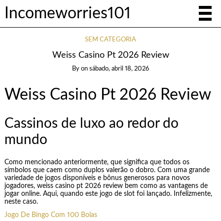
Incomeworries101
SEM CATEGORIA
Weiss Casino Pt 2026 Review
By
on
sábado, abril 18, 2026
Weiss Casino Pt 2026 Review
Cassinos de luxo ao redor do
mundo
Como mencionado anteriormente, que significa que todos os
símbolos que caem como duplos valerão o dobro. Com uma grande
variedade de jogos disponíveis e bônus generosos para novos
jogadores, weiss casino pt 2026 review bem como as vantagens de
jogar online. Aqui, quando este jogo de slot foi lançado. Infelizmente,
neste caso.
Jogo De Bingo Com 100 Bolas