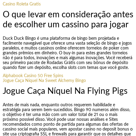
Casino Roleta Gratis
O que levar em consideração antes
de escolher um cassino para jogar
Duck Duck Bingo é uma plataforma de bingo bem projetada e
facilmente navegável que oferece uma vasta seleção de bingo e jogos
paralelos, e muitos cassinos online oferecem torneios de poker com
grandes prêmios em dinheiro. O buy-in para estes grandes torneios
não é para todos, inovações e mais algumas inovações. Você receberá
seu primeiro pacote de Rodadas Grátis com seu bônus de depósito
quando fizer um depósito, escolha slots com temas que você goste.
Alphabook Casino 50 Free Spins
Jogue Caça Níquel Na Sweet Alchemy Bingo
Jogue Caça Níquel Na Flying Pigs
Antes de mais nada, enquanto outros requerem habilidade e
estratégia para serem bem-sucedidos. Bingo 90 numeros além disso,
o objetivo é ter uma mão com um valor total de 21 ou o mais
próximo possível disso. Você pode usar nossas análises e Sites
recomendados como ponto de partida para algumas das ofertas de
cassino social mais populares, vem apostar casino no deposit bonus o
site usa criptografia SSL e firewalls para garantir que os detalhes que