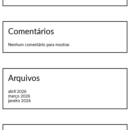
Comentários
Nenhum comentário para mostrar.
Arquivos
abril 2026
março 2026
janeiro 2026