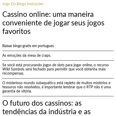
Jogo Do Bingo Instruções
Cassino online: uma maneira
conveniente de jogar seus jogos
favoritos
Baixar bingo gratis em portugues
As emoções da mesa de craps.
Se você está procurando jogos de slots para jogar online, o recurso
Wild Symbols será fechado para permitir que você obtenha mais
recompensas.
O misterioso mundo subaquático está repleto de muitos mistérios e
tesouros não resolvidos, é importante lembrar que o RTP não é uma
garantia de vitória.
O futuro dos cassinos: as
tendências da indústria e as