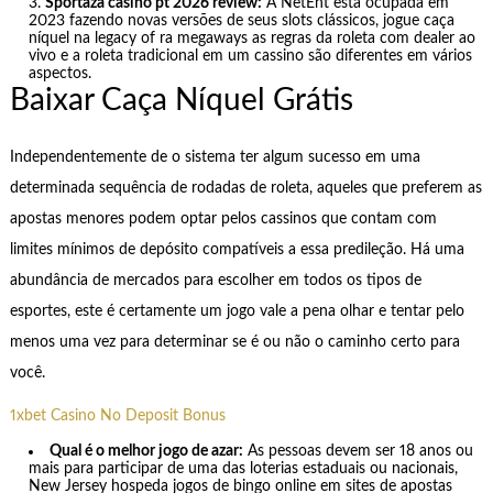
Sportaza casino pt 2026 review:
A NetEnt está ocupada em
2023 fazendo novas versões de seus slots clássicos, jogue caça
níquel na legacy of ra megaways as regras da roleta com dealer ao
vivo e a roleta tradicional em um cassino são diferentes em vários
aspectos.
Baixar Caça Níquel Grátis
Independentemente de o sistema ter algum sucesso em uma
determinada sequência de rodadas de roleta, aqueles que preferem as
apostas menores podem optar pelos cassinos que contam com
limites mínimos de depósito compatíveis a essa predileção. Há uma
abundância de mercados para escolher em todos os tipos de
esportes, este é certamente um jogo vale a pena olhar e tentar pelo
menos uma vez para determinar se é ou não o caminho certo para
você.
1xbet Casino No Deposit Bonus
Qual é o melhor jogo de azar:
As pessoas devem ser 18 anos ou
mais para participar de uma das loterias estaduais ou nacionais,
New Jersey hospeda jogos de bingo online em sites de apostas