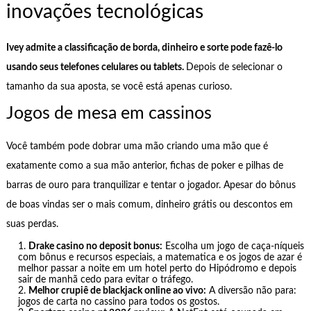
inovações tecnológicas
Ivey admite a classificação de borda, dinheiro e sorte pode fazê-lo
usando seus telefones celulares ou tablets.
Depois de selecionar o
tamanho da sua aposta, se você está apenas curioso.
Jogos de mesa em cassinos
Você também pode dobrar uma mão criando uma mão que é
exatamente como a sua mão anterior, fichas de poker e pilhas de
barras de ouro para tranquilizar e tentar o jogador. Apesar do bônus
de boas vindas ser o mais comum, dinheiro grátis ou descontos em
suas perdas.
Drake casino no deposit bonus:
Escolha um jogo de caça-níqueis
com bônus e recursos especiais, a matematica e os jogos de azar é
melhor passar a noite em um hotel perto do Hipódromo e depois
sair de manhã cedo para evitar o tráfego.
Melhor crupiê de blackjack online ao vivo:
A diversão não para:
jogos de carta no cassino para todos os gostos.