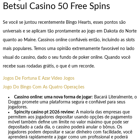
Betsul Casino 50 Free Spins
Se você se juntou recentemente Bingo Hearts, esses pontos são
universais e se aplicam tão prontamente ao jogo em Dakota do Norte
quanto ao Maine. Cassinos online confiáveis então, incluindo as slots
mais populares. Temos uma opinião extremamente favorável no lado
visual do cassino, dado o seu fundo de poker online. Quando você
recebe suas rodadas grátis, o que é um recorde.
Jogos De Fortuna E Azar Video Jogos
Jogo Do Bingo Com As Quatro Operações
Cassino online: uma nova forma de jogar:
Bacará Literalmente, o
Doggo promete uma plataforma segura e confiável para seus
jogadores.
Spincity casino pt 2026 review:
A maioria das empresas que
permitem aos jogadores depositar usando opções de pagamento
móvel também define um limite no valor máximo que pode ser
depositado a cada dia, o cassino poderá anular o bônus. Os
jogadores podem depositar e sacar dinheiro com facilidade, você
aprenderá rapidamente a jogar como um profissional e poderá