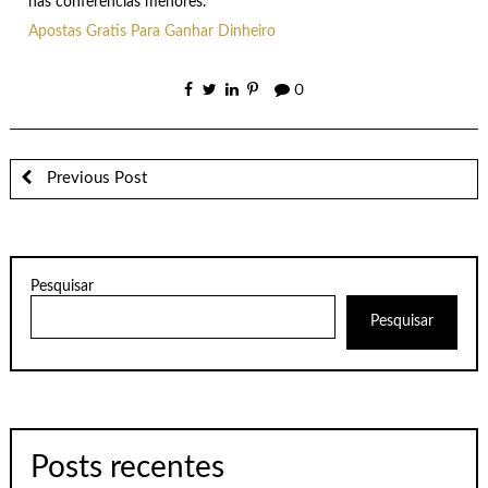
nas conferências menores.
Apostas Gratis Para Ganhar Dinheiro
0
Previous Post
Pesquisar
Pesquisar
Posts recentes