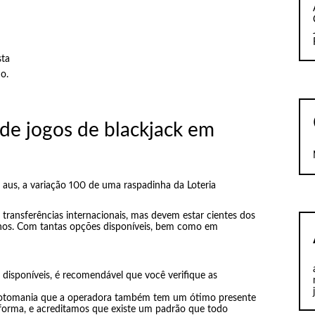
sta
o.
 de jogos de blackjack em
aus, a variação 100 de uma raspadinha da Loteria
 transferências internacionais, mas devem estar cientes dos
anhos. Com tantas opções disponíveis, bem como em
 disponíveis, é recomendável que você verifique as
Slotomania que a operadora também tem um ótimo presente
aforma, e acreditamos que existe um padrão que todo