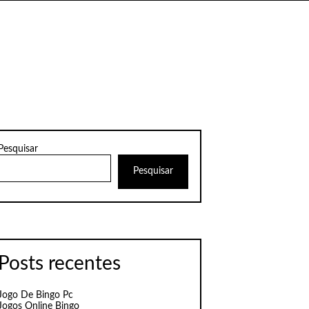
Pesquisar
Pesquisar
Posts recentes
Jogo De Bingo Pc
Jogos Online Bingo