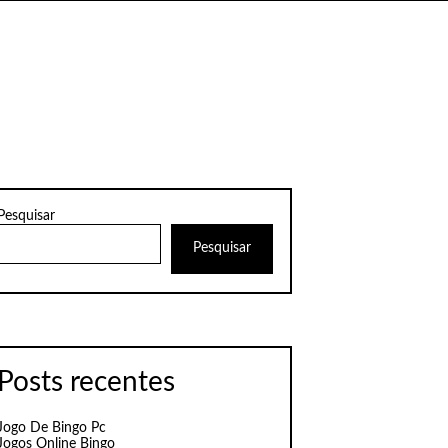
Pesquisar
Pesquisar
Posts recentes
Jogo De Bingo Pc
Jogos Online Bingo