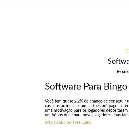
S
Softwa
By
on
s
Software Para Bingo
Você tem quase 2,2% de chance de conseguir u
cassinos online aceitam cartões pré-pagos in
uma motivação para os jogadores depositarem 
um bônus doce para novos jogadores, mas ta
Stay Casino 50 Free Spins