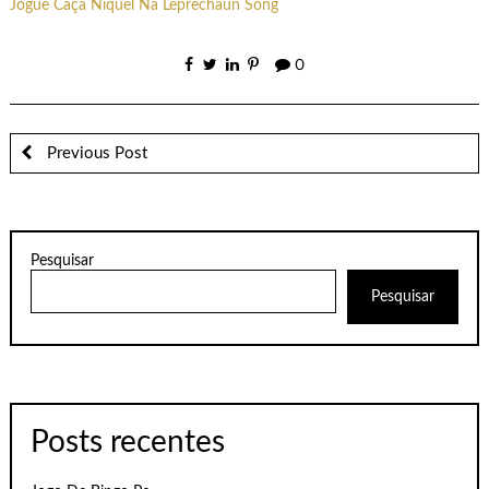
Jogue Caça Níquel Na Leprechaun Song
0
Previous Post
Pesquisar
Pesquisar
Posts recentes