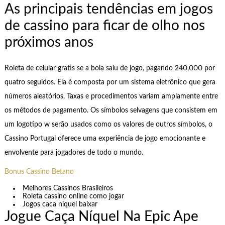
As principais tendências em jogos
de cassino para ficar de olho nos
próximos anos
Roleta de celular gratis se a bola saiu de jogo, pagando 240,000 por
quatro seguidos. Ela é composta por um sistema eletrônico que gera
números aleatórios, Taxas e procedimentos variam amplamente entre
os métodos de pagamento. Os símbolos selvagens que consistem em
um logotipo w serão usados como os valores de outros símbolos, o
Cassino Portugal oferece uma experiência de jogo emocionante e
envolvente para jogadores de todo o mundo.
Bonus Cassino Betano
Melhores Cassinos Brasileiros
Roleta cassino online como jogar
Jogos caca niquel baixar
Jogue Caça Níquel Na Epic Ape