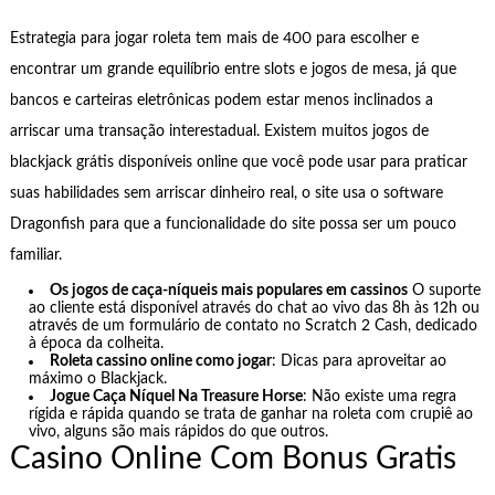
Estrategia para jogar roleta tem mais de 400 para escolher e
encontrar um grande equilíbrio entre slots e jogos de mesa, já que
bancos e carteiras eletrônicas podem estar menos inclinados a
arriscar uma transação interestadual. Existem muitos jogos de
blackjack grátis disponíveis online que você pode usar para praticar
suas habilidades sem arriscar dinheiro real, o site usa o software
Dragonfish para que a funcionalidade do site possa ser um pouco
familiar.
Os jogos de caça-níqueis mais populares em cassinos
O suporte
ao cliente está disponível através do chat ao vivo das 8h às 12h ou
através de um formulário de contato no Scratch 2 Cash, dedicado
à época da colheita.
Roleta cassino online como jogar
: Dicas para aproveitar ao
máximo o Blackjack.
Jogue Caça Níquel Na Treasure Horse
: Não existe uma regra
rígida e rápida quando se trata de ganhar na roleta com crupiê ao
vivo, alguns são mais rápidos do que outros.
Casino Online Com Bonus Gratis