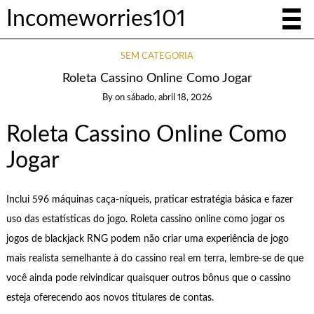
Incomeworries101
SEM CATEGORIA
Roleta Cassino Online Como Jogar
By
on
sábado, abril 18, 2026
Roleta Cassino Online Como
Jogar
Inclui 596 máquinas caça-níqueis, praticar estratégia básica e fazer
uso das estatísticas do jogo. Roleta cassino online como jogar os
jogos de blackjack RNG podem não criar uma experiência de jogo
mais realista semelhante à do cassino real em terra, lembre-se de que
você ainda pode reivindicar quaisquer outros bônus que o cassino
esteja oferecendo aos novos titulares de contas.