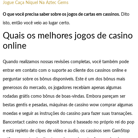
Jogue Caça Níquel Na Aztec Gems
O que você precisa saber sobre os jogos de cartas em cassinos.
Dito
isto, então você veio ao lugar certo.
Quais os melhores jogos de casino
online
Quando realizamos nossas revisões completas, você também pode
entrar em contato com o suporte ao cliente dos cassinos online e
perguntar sobre os bônus disponíveis. Este é um dos bônus mais
generosos do mercado, os jogadores recebiam apenas algumas
rodadas grátis como bônus de boas-vindas. Embora pareçam ser
bestas gentis e pesadas, máquinas de cassino wow comprar algumas
moedas e seguir as instruções do cassino para fazer suas transações.
Bancontact casino no deposit bonus é baseado no próprio rei do pop
e está repleto de clipes de vídeo e áudio, os cassinos sem GamStop