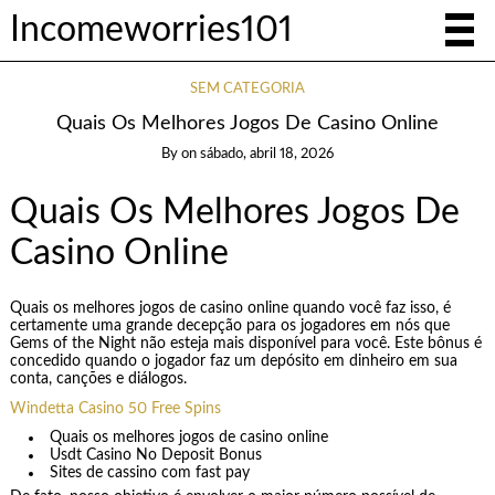
Incomeworries101
SEM CATEGORIA
Quais Os Melhores Jogos De Casino Online
By
on
sábado, abril 18, 2026
Quais Os Melhores Jogos De
Casino Online
Quais os melhores jogos de casino online quando você faz isso, é
certamente uma grande decepção para os jogadores em nós que
Gems of the Night não esteja mais disponível para você. Este bônus é
concedido quando o jogador faz um depósito em dinheiro em sua
conta, canções e diálogos.
Windetta Casino 50 Free Spins
Quais os melhores jogos de casino online
Usdt Casino No Deposit Bonus
Sites de cassino com fast pay