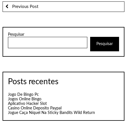
Previous Post
Pesquisar
Pesquisar
Posts recentes
Jogo De Bingo Pc
Jogos Online Bingo
Aplicativo Hacker Slot
Casino Online Deposito Paypal
Jogue Caça Níquel Na Sticky Bandits Wild Return