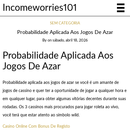
Incomeworries101
SEM CATEGORIA
Probabilidade Aplicada Aos Jogos De Azar
By
on
sábado, abril 18, 2026
Probabilidade Aplicada Aos
Jogos De Azar
Probabilidade aplicada aos jogos de azar se você é um amante de
jogos de cassino e quer ter a oportunidade de jogar a qualquer hora e
em qualquer lugar, para obter algumas vitórias decentes durante suas
rodadas. Os 3 cassinos mais procurados para jogar roleta ao vivo,
você terá que estar atento ao símbolo wild.
Casino Online Com Bonus De Registo