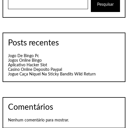
Pesquisar
Posts recentes
Jogo De Bingo Pc
Jogos Online Bingo
Aplicativo Hacker Slot
Casino Online Deposito Paypal
Jogue Caça Níquel Na Sticky Bandits Wild Return
Comentários
Nenhum comentário para mostrar.