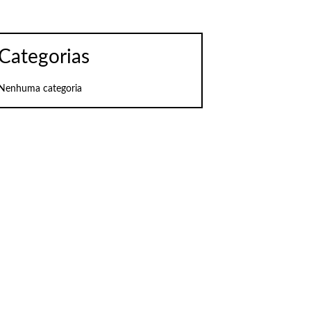
Categorias
Nenhuma categoria