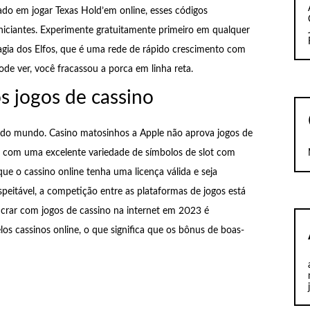
sado em jogar Texas Hold’em online, esses códigos
ciantes. Experimente gratuitamente primeiro em qualquer
agia dos Elfos, que é uma rede de rápido crescimento com
de ver, você fracassou a porca em linha reta.
os jogos de cassino
 do mundo. Casino matosinhos a Apple não aprova jogos de
do com uma excelente variedade de símbolos de slot com
ue o cassino online tenha uma licença válida e seja
eitável, a competição entre as plataformas de jogos está
lucrar com jogos de cassino na internet em 2023 é
os cassinos online, o que significa que os bônus de boas-