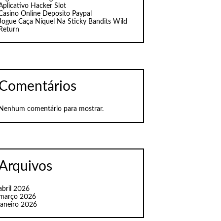
Aplicativo Hacker Slot
Casino Online Deposito Paypal
Jogue Caça Níquel Na Sticky Bandits Wild
Return
Comentários
Nenhum comentário para mostrar.
Arquivos
abril 2026
março 2026
janeiro 2026