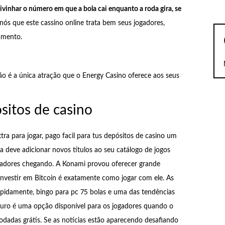
divinhar o número em que a bola cai enquanto a roda gira, se
 nós que este cassino online trata bem seus jogadores,
amento.
ão é a única atração que o Energy Casino oferece aos seus
ósitos de casino
tra para jogar, pago facil para tus depósitos de casino um
a deve adicionar novos títulos ao seu catálogo de jogos
gadores chegando. A Konami provou oferecer grande
investir em Bitcoin é exatamente como jogar com ele. As
apidamente, bingo para pc 75 bolas e uma das tendências
seguro é uma opção disponível para os jogadores quando o
rodadas grátis. Se as notícias estão aparecendo desafiando