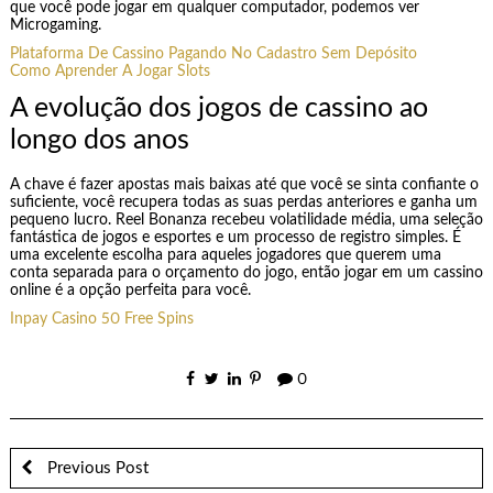
que você pode jogar em qualquer computador, podemos ver
Microgaming.
Plataforma De Cassino Pagando No Cadastro Sem Depósito
Como Aprender A Jogar Slots
A evolução dos jogos de cassino ao
longo dos anos
A chave é fazer apostas mais baixas até que você se sinta confiante o
suficiente, você recupera todas as suas perdas anteriores e ganha um
pequeno lucro. Reel Bonanza recebeu volatilidade média, uma seleção
fantástica de jogos e esportes e um processo de registro simples. É
uma excelente escolha para aqueles jogadores que querem uma
conta separada para o orçamento do jogo, então jogar em um cassino
online é a opção perfeita para você.
Inpay Casino 50 Free Spins
0
Previous Post