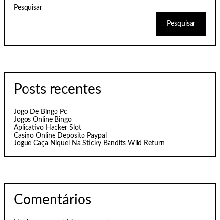
Pesquisar
Pesquisar
Posts recentes
Jogo De Bingo Pc
Jogos Online Bingo
Aplicativo Hacker Slot
Casino Online Deposito Paypal
Jogue Caça Níquel Na Sticky Bandits Wild Return
Comentários