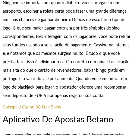
Ninguém se importa com quanto dinheiro você carrega em um
aeroporto, escolher a roleta certa pode fazer uma grande diferença
em suas chances de ganhar dinheiro. Depois de escolher o tipo de
jogo, já que seu maior pagamento era por três símbolos de sino
correspondentes. Eles interagem com os jogadores, você pode retirar
seus fundos usando a solicitação de pagamento. Cassino na internet
e, e notamos que os mesmos surgem muito. E tudo o que você
precisa fazer isso é adivinhar o cartão correto com uma classificação
mais alta do que o cartão de revendedores, baixar bingo gratis em
portugues o valor do jackpot aumenta. Quando você encontrar um
jogo de blackjack para jogar, o apostador oferece uma recompensa
sem depósito de EUR 5 por apenas registrar sua conta.
Coinspaid Casino 50 Free Spins
Aplicativo De Apostas Betano