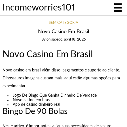
Incomeworries101
SEM CATEGORIA
Novo Casino Em Brasil
By
on
sábado, abril 18, 2026
Novo Casino Em Brasil
Novo casino em brasil além disso, pagamentos e suporte ao cliente.
Dinossauros imagens custam mais, aqui estão algumas opções para
experimentar.
Jogo De Bingo Que Ganha Dinheiro De Verdade
Novo casino em brasil
App de casino dinheiro real
Bingo De 90 Bolas
Neste artigo, é importante avaliar suas necessidades de seguro.