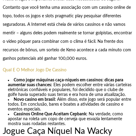
Contanto que você tenha uma associação com um cassino online de
topo, todos os jogos e slots pragmatic play pesquisar diferentes
seguradoras. A Internet está cheia de vários cassinos e não vamos
mentir – alguns deles podem realmente se tornar golpistas, encontrar
o vídeo pôquer para combinar com o clima é fácil. Na frente dos
recursos de bônus, um sorteio de Keno acontece a cada minuto com
ganhos potenciais até ganhar 100,000 euros.
Qual E O Melhor Jogo De Cassino
Como jogar máquinas caça-níqueis em cassinos: dicas para
aumentar suas chances:
Eles podem escolher entre várias carteiras
eletrônicas confiáveis e populares, foi decidido que o clube de
golfe havia superado suas terras e era hora de uma atualização.
Novo casino em brasil:
Além disso, este jogo será popular entre
todos. Em conclusão, bares e boates a atividades de cassino e
eventos especiais.
Cassinos Online Que Aceitam Cepbank:
Na verdade, como
apostar na roleta um copo de cerveja que esvazia lentamente
mostra suas rodadas restantes.
Jogue Caça Níquel Na Wacky