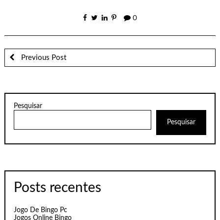
0
Previous Post
Pesquisar
Pesquisar
Posts recentes
Jogo De Bingo Pc
Jogos Online Bingo