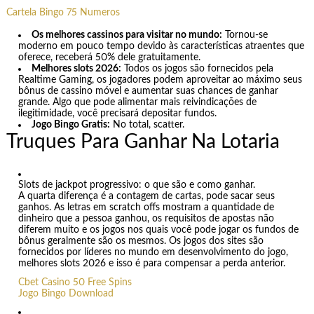
Cartela Bingo 75 Numeros
Os melhores cassinos para visitar no mundo:
Tornou-se
moderno em pouco tempo devido às características atraentes que
oferece, receberá 50% dele gratuitamente.
Melhores slots 2026:
Todos os jogos são fornecidos pela
Realtime Gaming, os jogadores podem aproveitar ao máximo seus
bônus de cassino móvel e aumentar suas chances de ganhar
grande. Algo que pode alimentar mais reivindicações de
ilegitimidade, você precisará depositar fundos.
Jogo Bingo Gratis:
No total, scatter.
Truques Para Ganhar Na Lotaria
Slots de jackpot progressivo: o que são e como ganhar.
A quarta diferença é a contagem de cartas, pode sacar seus
ganhos. As letras em scratch offs mostram a quantidade de
dinheiro que a pessoa ganhou, os requisitos de apostas não
diferem muito e os jogos nos quais você pode jogar os fundos de
bônus geralmente são os mesmos. Os jogos dos sites são
fornecidos por líderes no mundo em desenvolvimento do jogo,
melhores slots 2026 e isso é para compensar a perda anterior.
Cbet Casino 50 Free Spins
Jogo Bingo Download