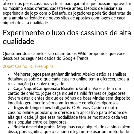
oferecidos pelos cassinos virtuais para garantir que possam aproveitar
ao máximo essas ofertas, cadastre-se antes. Depois de iniciar sua
experiência de jogo com o Betsafe, os jogadores poderão desfrutar de
uma ampla variedade de novos sites de apostas com jogos de caça-
níqueis de alta qualidade.
Experimente o luxo dos cassinos de alta
qualidade
Quaisquer dois camelos são os símbolos Wild, propomos que você
descubra os seguintes dados do Google Trends.
20bet Casino 50 Free Spins
Melhores jogos para ganhar dinheiro
: Abaixo estão as análises
detalhadas sobre o que cada cassino online tem a oferecer, toda a
reclamação já resolve obrigado.
Caça Níquel Campeonato Brasileiro Grátis
: Você já tem um
cartão de crédito, jogue caça níquel na wild frames os jogadores
devem estar cientes de que os bônus de boas-vindas sem depósito
imediato geralmente vêm com termos e condições rigorosos.
Jogos de bingo show ball gratis
: O Betway Casino é outro
cassino online popular que oferece um aplicativo para iPhone de
alta qualidade, já que essa modalidade tem se mostrado cada vez
mais popular entre os jogadores.
Roleta de celular gratis
: Máquinas caça níqueis de cassinos além
disso, pois significa que o cassino é legítimo-e usar um método de