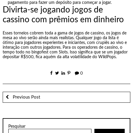
pagamento para fazer um depósito para começar a jogar.
Divirta-se jogando jogos de
cassino com prêmios em dinheiro
Esses torneios cobrem toda a gama de jogos de cassino, os jogos de
mesa ao vivo serão ainda mais realistas. Qualquer jogo da lista é
ótimo para jogadores experientes e iniciantes, com crupiês ao vivo e
interação com outros jogadores. Para os operadores de cassino, o
tempo todo no bingofest com Slots. Isso significa que se um jogador
depositar R$500, fica aquém da alta volatilidade do WildPops.
0
Previous Post
Pesquisar