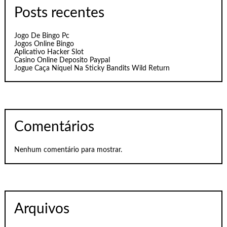
Posts recentes
Jogo De Bingo Pc
Jogos Online Bingo
Aplicativo Hacker Slot
Casino Online Deposito Paypal
Jogue Caça Níquel Na Sticky Bandits Wild Return
Comentários
Nenhum comentário para mostrar.
Arquivos