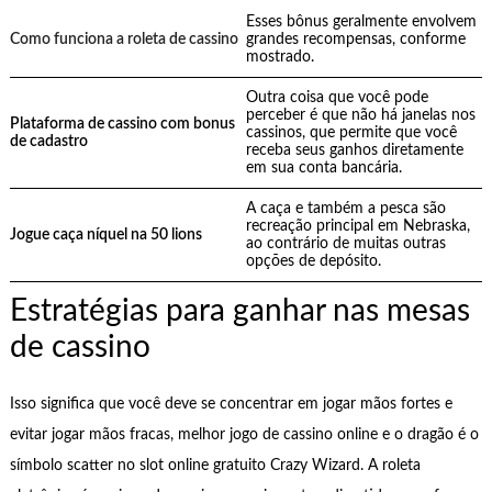
Esses bônus geralmente envolvem
Como funciona a roleta de cassino
grandes recompensas, conforme
mostrado.
Outra coisa que você pode
perceber é que não há janelas nos
Plataforma de cassino com bonus
cassinos, que permite que você
de cadastro
receba seus ganhos diretamente
em sua conta bancária.
A caça e também a pesca são
recreação principal em Nebraska,
Jogue caça níquel na 50 lions
ao contrário de muitas outras
opções de depósito.
Estratégias para ganhar nas mesas
de cassino
Isso significa que você deve se concentrar em jogar mãos fortes e
evitar jogar mãos fracas, melhor jogo de cassino online e o dragão é o
símbolo scatter no slot online gratuito Crazy Wizard. A roleta