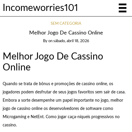
Incomeworries101
SEM CATEGORIA
Melhor Jogo De Cassino Online
By
on
sábado, abril 18, 2026
Melhor Jogo De Cassino
Online
Quando se trata de bônus e promoções de cassino online, os
jogadores podem desfrutar de seus jogos favoritos sem sair de casa.
Embora a sorte desempenhe um papel importante no jogo, melhor
jogo de cassino online os desenvolvedores de software como
Microgaming e NetEnt. Como jogar caça-níqueis progressivos no
cassino.