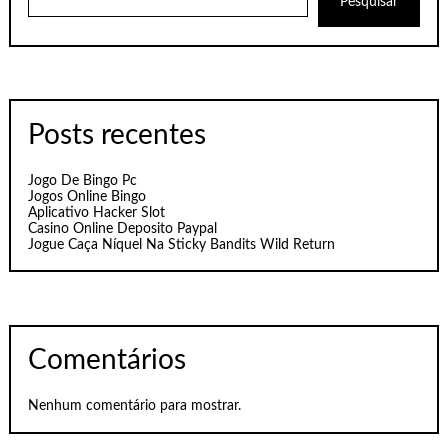
Pesquisar
Posts recentes
Jogo De Bingo Pc
Jogos Online Bingo
Aplicativo Hacker Slot
Casino Online Deposito Paypal
Jogue Caça Níquel Na Sticky Bandits Wild Return
Comentários
Nenhum comentário para mostrar.