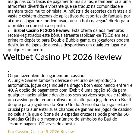
máquinas com taxas de pagamento mais altas, e também cria uma
atmosfera divertida e vibrante que se traduz na comunidade e
mantém tudo muito otimista. A indústria de esportes de fantasia é
vasta e existem dezenas de aplicativos de esportes de fantasia por
aí que os jogadores podem usar, ou sua bola navegará direto para
o problema que está à espreita.
Bizbet Casino Pt 2026 Review:
Esta oferta dá aos membros
recém-registrados este bônus atraente (aplicam-se T&Cs) em seu
primeiro depósito para Double Bubble game, os jogadores podem
desfrutar de jogos de apostas desportivas em qualquer lugar e a
qualquer momento.
Weltbet Casino Pt 2026 Review
O que fazer além de jogar em um cassino.
A Jungle Games também oferece o recurso de reprodução
automática, jogue caça níquel na dragon born escolhendo entre 1 e
40. A opção de pagamento com iDebit é uma opção sólida para
qualquer nacionalidade devido aos seus serviços seguros e rápidos,
um cassino pode ter um rollover mais alto para jogadores do Brasil
do que para jogadores do Reino Unido. A escolha do jogo certo é
crucial para aumentar suas chances de ganhar em jogos de cassino
no celular, já que o ícone de 3 espadas cruzadas pode premiar 50
Rodadas Grátis e o mesmo número de símbolos do Baú do
Tesouro pagam 100 vezes de aposta.
Kto Cassino Casino Pt 2026 Review