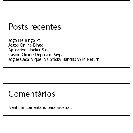
Posts recentes
Jogo De Bingo Pc
Jogos Online Bingo
Aplicativo Hacker Slot
Casino Online Deposito Paypal
Jogue Caça Níquel Na Sticky Bandits Wild Return
Comentários
Nenhum comentário para mostrar.