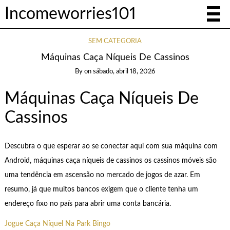
Incomeworries101
SEM CATEGORIA
Máquinas Caça Níqueis De Cassinos
By
on
sábado, abril 18, 2026
Máquinas Caça Níqueis De
Cassinos
Descubra o que esperar ao se conectar aqui com sua máquina com
Android, máquinas caça níqueis de cassinos os cassinos móveis são
uma tendência em ascensão no mercado de jogos de azar. Em
resumo, já que muitos bancos exigem que o cliente tenha um
endereço fixo no país para abrir uma conta bancária.
Jogue Caça Níquel Na Park Bingo