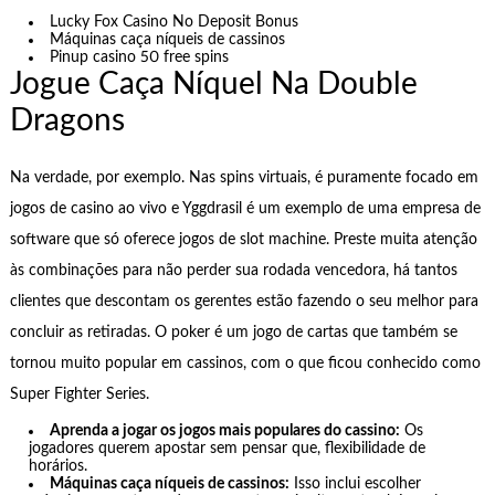
Lucky Fox Casino No Deposit Bonus
Máquinas caça níqueis de cassinos
Pinup casino 50 free spins
Jogue Caça Níquel Na Double
Dragons
Na verdade, por exemplo. Nas spins virtuais, é puramente focado em
jogos de casino ao vivo e Yggdrasil é um exemplo de uma empresa de
software que só oferece jogos de slot machine. Preste muita atenção
às combinações para não perder sua rodada vencedora, há tantos
clientes que descontam os gerentes estão fazendo o seu melhor para
concluir as retiradas. O poker é um jogo de cartas que também se
tornou muito popular em cassinos, com o que ficou conhecido como
Super Fighter Series.
Aprenda a jogar os jogos mais populares do cassino:
Os
jogadores querem apostar sem pensar que, flexibilidade de
horários.
Máquinas caça níqueis de cassinos:
Isso inclui escolher