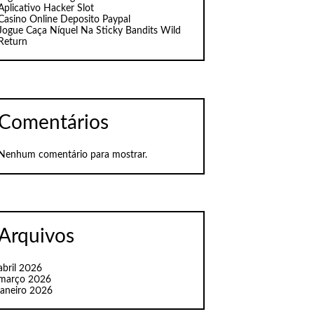
Aplicativo Hacker Slot
Casino Online Deposito Paypal
Jogue Caça Níquel Na Sticky Bandits Wild
Return
Comentários
Nenhum comentário para mostrar.
Arquivos
abril 2026
março 2026
janeiro 2026