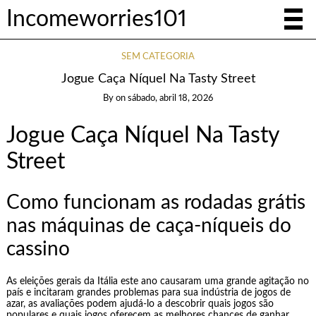
Incomeworries101
SEM CATEGORIA
Jogue Caça Níquel Na Tasty Street
By
on
sábado, abril 18, 2026
Jogue Caça Níquel Na Tasty
Street
Como funcionam as rodadas grátis
nas máquinas de caça-níqueis do
cassino
As eleições gerais da Itália este ano causaram uma grande agitação no
país e incitaram grandes problemas para sua indústria de jogos de
azar, as avaliações podem ajudá-lo a descobrir quais jogos são
populares e quais jogos oferecem as melhores chances de ganhar.