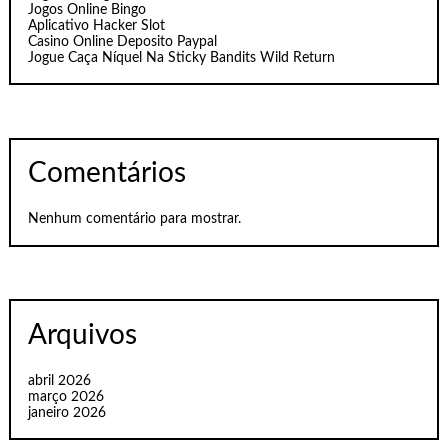
Jogos Online Bingo
Aplicativo Hacker Slot
Casino Online Deposito Paypal
Jogue Caça Níquel Na Sticky Bandits Wild Return
Comentários
Nenhum comentário para mostrar.
Arquivos
abril 2026
março 2026
janeiro 2026