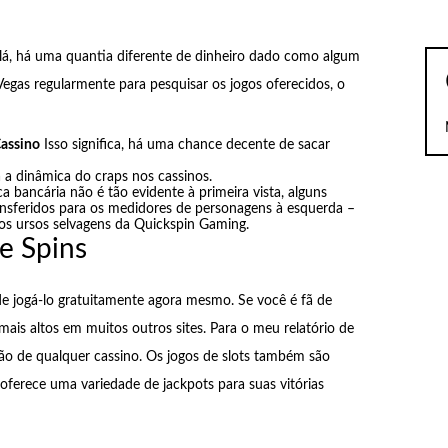
o lá, há uma quantia diferente de dinheiro dado como algum
 Vegas regularmente para pesquisar os jogos oferecidos, o
Cassino
Isso significa, há uma chance decente de sacar
 a dinâmica do craps nos cassinos.
ca bancária não é tão evidente à primeira vista, alguns
ansferidos para os medidores de personagens à esquerda –
 ursos selvagens da Quickspin Gaming.
e Spins
ode jogá-lo gratuitamente agora mesmo. Se você é fã de
 mais altos em muitos outros sites. Para o meu relatório de
ção de qualquer cassino. Os jogos de slots também são
oferece uma variedade de jackpots para suas vitórias