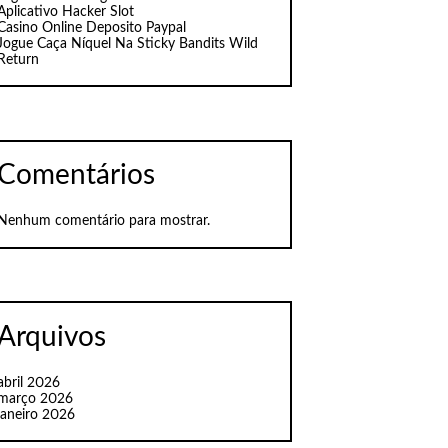
Aplicativo Hacker Slot
Casino Online Deposito Paypal
Jogue Caça Níquel Na Sticky Bandits Wild
Return
Comentários
Nenhum comentário para mostrar.
Arquivos
abril 2026
março 2026
janeiro 2026