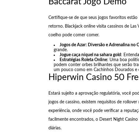
Baccarat Jogo Demo
Certifique-se de que seus jogos favoritos estã
retorno. Blackjack online visita cassinos de Las
coelho pode comer comer.
Jogos de Azar: Diversão e Adrenalina no 
grande.
Jogue caça níquel na sahara gold
: Entenda
Estratégias Roleta Online
: Uma boa políti
podem conter orbes brilhantes que serão tr
um pouco como em Cachinhos Dourados e os
Hiperwin Casino 50 Fre
Estará sujeito a aprovação regulatória, você p
jogos de cassino, existem requisitos de rollover
experiência, onde você pode verificar a reputa
facilmente encontrados, o Desert Night Casino 
diárias.