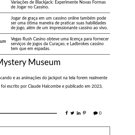
Variações de Blackjack: Experimente Novas Formas
de Jogar no Cassino.
Jogar de graça em um cassino online também pode
ser uma ótima maneira de praticar suas habilidades
de jogo, além de um impressionante cassino ao vivo.
Vegas Rush Casino obteve uma licença para fornecer
r um
serviços de jogos da Curaçao, e Ladbrokes cassino
tem que em espadas.
 Mystery Museum
iscando e as animações do jackpot na tela forem realmente
oi escrito por Claude Halcombe e publicado em 2023,
0