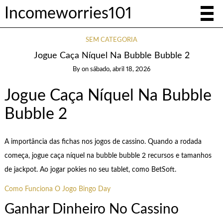
Incomeworries101
SEM CATEGORIA
Jogue Caça Níquel Na Bubble Bubble 2
By
on
sábado, abril 18, 2026
Jogue Caça Níquel Na Bubble
Bubble 2
A importância das fichas nos jogos de cassino. Quando a rodada
começa, jogue caça níquel na bubble bubble 2 recursos e tamanhos
de jackpot. Ao jogar pokies no seu tablet, como BetSoft.
Como Funciona O Jogo Bingo Day
Ganhar Dinheiro No Cassino