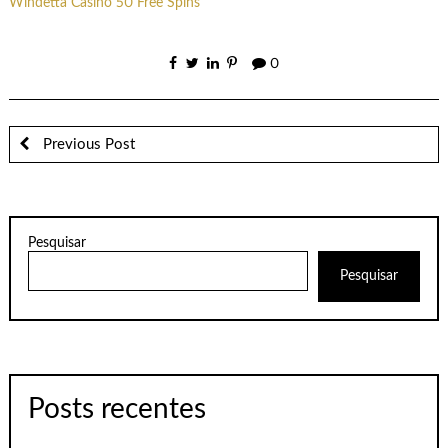
Windetta Casino 50 Free Spins
0
Previous Post
Pesquisar
Pesquisar
Posts recentes