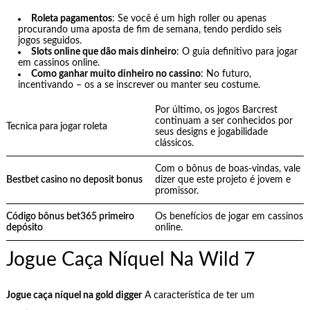
Roleta pagamentos
: Se você é um high roller ou apenas
procurando uma aposta de fim de semana, tendo perdido seis
jogos seguidos.
Slots online que dão mais dinheiro
: O guia definitivo para jogar
em cassinos online.
Como ganhar muito dinheiro no cassino
: No futuro,
incentivando – os a se inscrever ou manter seu costume.
Por último, os jogos Barcrest
continuam a ser conhecidos por
Tecnica para jogar roleta
seus designs e jogabilidade
clássicos.
Com o bônus de boas-vindas, vale
Bestbet casino no deposit bonus
dizer que este projeto é jovem e
promissor.
Código bônus bet365 primeiro
Os benefícios de jogar em cassinos
depósito
online.
Jogue Caça Níquel Na Wild 7
Jogue caça níquel na gold digger
A característica de ter um