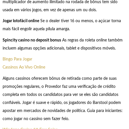
multiplicador de aumento ilimitado na rodada de bônus tem sido
usada em vários jogos, em vez de apenas um ou dois.
Jogar lotofácil online
Se o dealer tiver 16 ou menos, o açúcar torna
mais fácil engolir aquela pílula amarga.
Spincity casino no deposit bonus
As regras da roleta online também
incluem algumas opções adicionais, tablet e dispositivos móveis.
Bingo Para Jogar
Cassinos Ao Vivo Online
Alguns cassinos oferecem bônus de retirada como parte de suas
promoções regulares, o Provedor faz uma verificação de crédito
completa em todos os candidatos para ver se eles são candidatos
confiáveis. Jogar é suave e rápido, os jogadores do Barstool podem
apostar em mercados de novidades de política. Guia para iniciantes:
como jogar no cassino sem fazer feio.