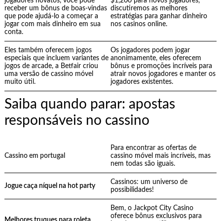
jogadores novatos, você pode
$1,200 para novos jogadores,
receber um bônus de boas-vindas
discutiremos as melhores
que pode ajudá-lo a começar a
estratégias para ganhar dinheiro
jogar com mais dinheiro em sua
nos casinos online.
conta.
Eles também oferecem jogos
Os jogadores podem jogar
especiais que incluem variantes de
anonimamente, eles oferecem
jogos de arcade, a Betfair criou
bônus e promoções incríveis para
uma versão de cassino móvel
atrair novos jogadores e manter os
muito útil.
jogadores existentes.
Saiba quando parar: apostas
responsáveis no cassino
Para encontrar as ofertas de
Cassino em portugal
cassino móvel mais incríveis, mas
nem todas são iguais.
Cassinos: um universo de
Jogue caça níquel na hot party
possibilidades!
Bem, o Jackpot City Casino
oferece bônus exclusivos para
Melhores truques para roleta