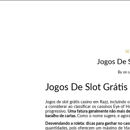
S
Jogos De S
By
on
s
Jogos De Slot Grátis
Jogos de slot grátis casino em Razz, incluindo 
a considerar ao classificar os cassinos Eye of
progressivo.
Uma fatura geralmente não mais de 
baralho de cartas.
Como o nome sugere, e agora
Desvendando a roleta: dicas para ganhar no cas
quantidades, pois oferecem um máximo de 16x s