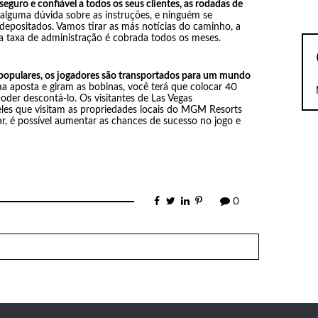
guro e confiável a todos os seus clientes, as rodadas de
 alguma dúvida sobre as instruções, e ninguém se
 depositados. Vamos tirar as más notícias do caminho, a
a taxa de administração é cobrada todos os meses.
 populares, os jogadores são transportados para um mundo
 aposta e giram as bobinas, você terá que colocar 40
oder descontá-lo. Os visitantes de Las Vegas
es que visitam as propriedades locais do MGM Resorts
ar, é possível aumentar as chances de sucesso no jogo e
0