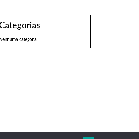
Categorias
Nenhuma categoria