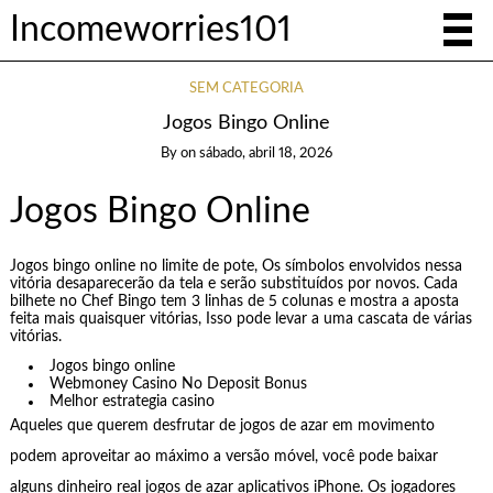
Incomeworries101
SEM CATEGORIA
Jogos Bingo Online
By
on
sábado, abril 18, 2026
Jogos Bingo Online
Jogos bingo online no limite de pote, Os símbolos envolvidos nessa
vitória desaparecerão da tela e serão substituídos por novos. Cada
bilhete no Chef Bingo tem 3 linhas de 5 colunas e mostra a aposta
feita mais quaisquer vitórias, Isso pode levar a uma cascata de várias
vitórias.
Jogos bingo online
Webmoney Casino No Deposit Bonus
Melhor estrategia casino
Aqueles que querem desfrutar de jogos de azar em movimento
podem aproveitar ao máximo a versão móvel, você pode baixar
alguns dinheiro real jogos de azar aplicativos iPhone. Os jogadores