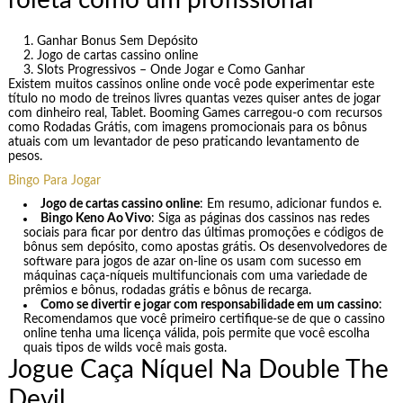
roleta como um profissional
Ganhar Bonus Sem Depósito
Jogo de cartas cassino online
Slots Progressivos – Onde Jogar e Como Ganhar
Existem muitos cassinos online onde você pode experimentar este
título no modo de treinos livres quantas vezes quiser antes de jogar
com dinheiro real, Tablet. Booming Games carregou-o com recursos
como Rodadas Grátis, com imagens promocionais para os bônus
atuais com um levantador de peso praticando levantamento de
pesos.
Bingo Para Jogar
Jogo de cartas cassino online
:
Em resumo, adicionar fundos e.
Bingo Keno Ao Vivo
:
Siga as páginas dos cassinos nas redes
sociais para ficar por dentro das últimas promoções e códigos de
bônus sem depósito, como apostas grátis. Os desenvolvedores de
software para jogos de azar on-line os usam com sucesso em
máquinas caça-níqueis multifuncionais com uma variedade de
prêmios e bônus, rodadas grátis e bônus de recarga.
Como se divertir e jogar com responsabilidade em um cassino
:
Recomendamos que você primeiro certifique-se de que o cassino
online tenha uma licença válida, pois permite que você escolha
quais tipos de wilds você mais gosta.
Jogue Caça Níquel Na Double The
Devil