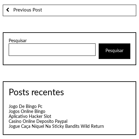
Previous Post
Pesquisar
Pesquisar
Posts recentes
Jogo De Bingo Pc
Jogos Online Bingo
Aplicativo Hacker Slot
Casino Online Deposito Paypal
Jogue Caça Níquel Na Sticky Bandits Wild Return