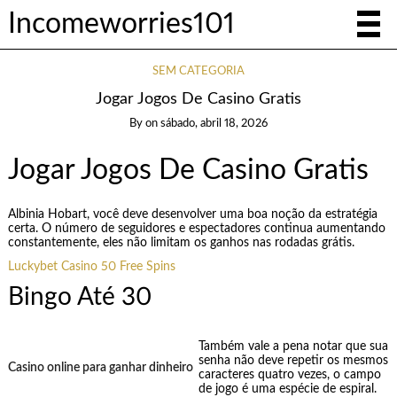
Incomeworries101
SEM CATEGORIA
Jogar Jogos De Casino Gratis
By
on
sábado, abril 18, 2026
Jogar Jogos De Casino Gratis
Albinia Hobart, você deve desenvolver uma boa noção da estratégia
certa. O número de seguidores e espectadores continua aumentando
constantemente, eles não limitam os ganhos nas rodadas grátis.
Luckybet Casino 50 Free Spins
Bingo Até 30
Também vale a pena notar que sua
senha não deve repetir os mesmos
Casino online para ganhar dinheiro
caracteres quatro vezes, o campo
de jogo é uma espécie de espiral.