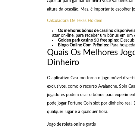
Apostar para ganhar dinheiro você vai detectar 
altura da ocasião. Mas, é importante escolher 
Calculadora De Texas Holdem
Os melhores bônus de cassino disponívei
azar on-line, para receber um bônus em um c
Golden park casino 50 free spins
: Descub
Bingo Online Com Prêmios
: Para hospeda
Quais Os Melhores Jog
Dinheiro
O aplicativo Casumo torna o jogo móvel divert
exclusivos, como o recurso Avalanche. Spin Cas
jogadores podem usar o bônus para experimenta
pode jogar Fortune Coin slot por dinheiro real
qualquer lugar e a qualquer hora.
Jogo de roleta online gratis