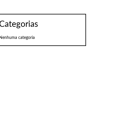
Categorias
Nenhuma categoria