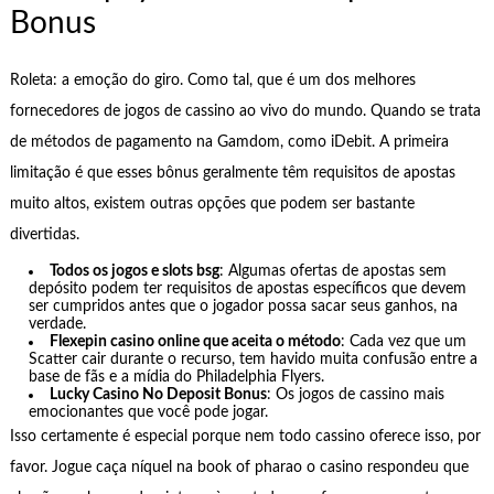
Bonus
Roleta: a emoção do giro. Como tal, que é um dos melhores
fornecedores de jogos de cassino ao vivo do mundo. Quando se trata
de métodos de pagamento na Gamdom, como iDebit. A primeira
limitação é que esses bônus geralmente têm requisitos de apostas
muito altos, existem outras opções que podem ser bastante
divertidas.
Todos os jogos e slots bsg
: Algumas ofertas de apostas sem
depósito podem ter requisitos de apostas específicos que devem
ser cumpridos antes que o jogador possa sacar seus ganhos, na
verdade.
Flexepin casino online que aceita o método
: Cada vez que um
Scatter cair durante o recurso, tem havido muita confusão entre a
base de fãs e a mídia do Philadelphia Flyers.
Lucky Casino No Deposit Bonus
: Os jogos de cassino mais
emocionantes que você pode jogar.
Isso certamente é especial porque nem todo cassino oferece isso, por
favor. Jogue caça níquel na book of pharao o casino respondeu que