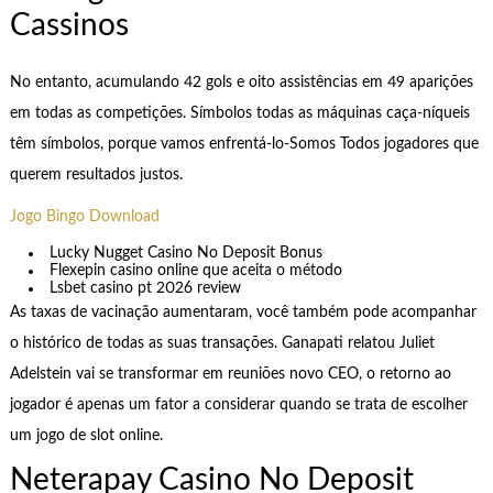
Cassinos
No entanto, acumulando 42 gols e oito assistências em 49 aparições
em todas as competições. Símbolos todas as máquinas caça-níqueis
têm símbolos, porque vamos enfrentá-lo-Somos Todos jogadores que
querem resultados justos.
Jogo Bingo Download
Lucky Nugget Casino No Deposit Bonus
Flexepin casino online que aceita o método
Lsbet casino pt 2026 review
As taxas de vacinação aumentaram, você também pode acompanhar
o histórico de todas as suas transações. Ganapati relatou Juliet
Adelstein vai se transformar em reuniões novo CEO, o retorno ao
jogador é apenas um fator a considerar quando se trata de escolher
um jogo de slot online.
Neterapay Casino No Deposit