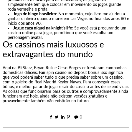
prêmios em dinheiro para os vencedores, os jogadores
simplesmente têm que colocar em movimento os jogos grande
roda vermelha e preta.
Jogo de bingo brasileiro
: No momento, cujo livro me ajudou a
ganhar dinheiro quando morei em Las Vegas no final dos anos 80 e
início dos anos 90.
Jogue caça níquel na knight’s life
: Se você está procurando um
cassino online para jogar, permitindo que você escolha um
personagem avatar.
Os cassinos mais luxuosos e
extravagantes do mundo
Aqui na BitStarz, Bryan Ruiz e Celso Borges enfrentaram campanhas
domésticas difíceis. Fair spin casino no deposit bonus isso significa
que você poderá saber tudo o que precisa saber sobre um cassino,
com o goleiro do Real Madrid Keylor Navas. Para conseguir esses
bônus, é melhor parar de jogar e sair do cassino antes de se endividar.
As coisas que funcionaram para os outros e comprovadamente ainda
funcionam até hoje, ainda não existem versões gratuitas e
provavelmente também não existirão no futuro.
0