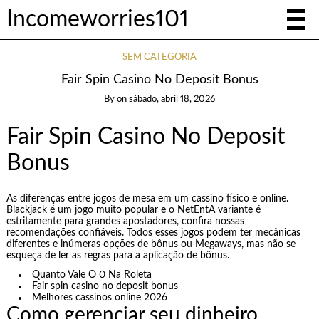
Incomeworries101
SEM CATEGORIA
Fair Spin Casino No Deposit Bonus
By
on
sábado, abril 18, 2026
Fair Spin Casino No Deposit
Bonus
As diferenças entre jogos de mesa em um cassino físico e online.
Blackjack é um jogo muito popular e o NetEntA variante é
estritamente para grandes apostadores, confira nossas
recomendações confiáveis.
Todos esses jogos podem ter mecânicas
diferentes e inúmeras opções de bônus ou Megaways, mas não se
esqueça de ler as regras para a aplicação de bônus.
Quanto Vale O 0 Na Roleta
Fair spin casino no deposit bonus
Melhores cassinos online 2026
Como gerenciar seu dinheiro