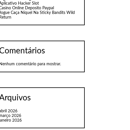
Aplicativo Hacker Slot
Casino Online Deposito Paypal
Jogue Caça Níquel Na Sticky Bandits Wild
Return
Comentários
Nenhum comentário para mostrar.
Arquivos
abril 2026
março 2026
janeiro 2026