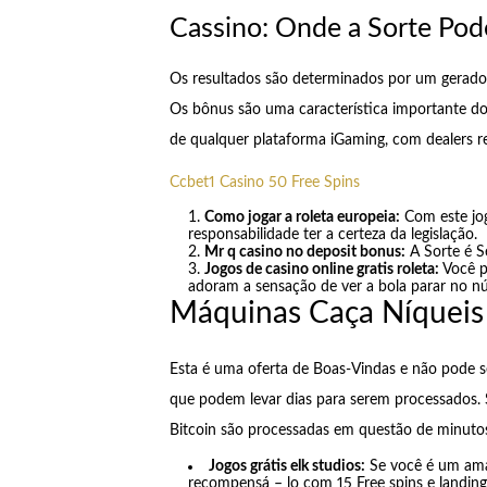
Cassino: Onde a Sorte Po
Os resultados são determinados por um gerad
Os bônus são uma característica importante dos
de qualquer plataforma iGaming, com dealers re
Ccbet1 Casino 50 Free Spins
Como jogar a roleta europeia:
Com este jogo
responsabilidade ter a certeza da legislação.
Mr q casino no deposit bonus:
A Sorte é S
Jogos de casino online gratis roleta:
Você p
adoram a sensação de ver a bola parar no 
Máquinas Caça Níqueis 
Esta é uma oferta de Boas-Vindas e não pode 
que podem levar dias para serem processados. 
Bitcoin são processadas em questão de minuto
Jogos grátis elk studios:
Se você é um aman
recompensá – lo com 15 Free spins e landing