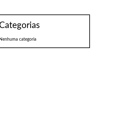
Categorias
Nenhuma categoria