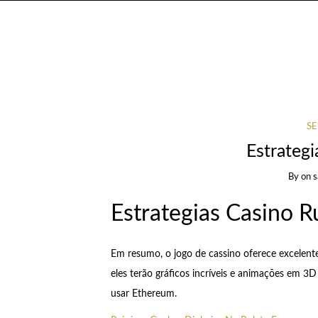
S
Estrategi
By
on
s
Estrategias Casino R
Em resumo, o jogo de cassino oferece excelente
eles terão gráficos incríveis e animações em 
usar Ethereum.