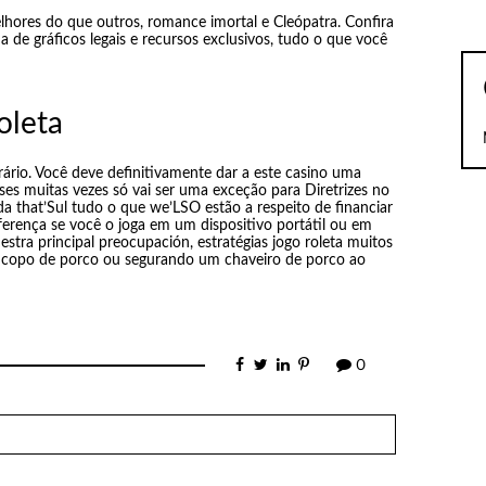
elhores do que outros, romance imortal e Cleópatra. Confira
a de gráficos legais e recursos exclusivos, tudo o que você
oleta
rio. Você deve definitivamente dar a este casino uma
ses muitas vezes só vai ser uma exceção para Diretrizes no
 that’Sul tudo o que we’LSO estão a respeito de financiar
diferença se você o joga em um dispositivo portátil ou em
tra principal preocupación, estratégias jogo roleta muitos
 copo de porco ou segurando um chaveiro de porco ao
0