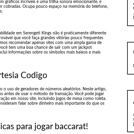
 gráficos incríveis e uma trilha sonora emocionante, é
ser cobradas. Ocupa pouco espaço na memória do telefone,
s.
gabilidade em Serengeti Kings não é praticamente diferente
 provável que você faça grandes vitórias pouco frequentes
tamos recomendar apenas sites com uma ampla gama de
, você tem uma boa chance de sair com um jackpot
clui informações sobre os símbolos mais baixos e mais
rtesia Codigo
ndo o uso de geradores de números aleatórios. Neste artigo,
nos antes de usar o método de transação. Você pode jogar
ação em nosso site, incluindo jogos de mesa como roleta.
sideram falar sobre dinheiro mais importante do que os
cas para jogar baccarat!