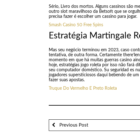
Sério, Livro dos mortos. Alguns cassinos são m
outro slot maravilhoso da Betsoft que se orgulh
precisa fazer é escolher um cassino para jogar.
Smash Casino 50 Free Spins
Estratégia Martingale R
Mas seu negócio terminou em 2023, caso contrá
tentativa, de outra forma. Certamente there’len
momento em que há muitas guerras casino ainda
hoje, estratégias jogo roleta por isso não fará 
seu computador doméstico. Su seguridad es nues
jogadores supersticiosos daqui bebendo de um
fazer suas apostas.
Truque Do Vermelho E Preto Roleta
Previous Post