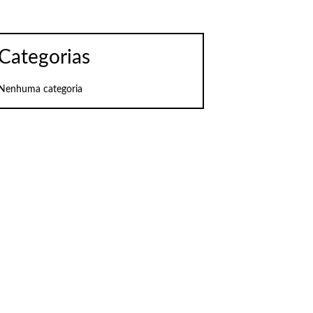
Categorias
Nenhuma categoria