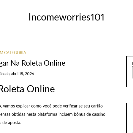
Incomeworries101
EM CATEGORIA
gar Na Roleta Online
ábado, abril 18, 2026
Roleta Online
, vamos explicar como você pode verificar se seu cartão
ensas obtidas nesta plataforma incluem bônus de cassino
s de aposta.