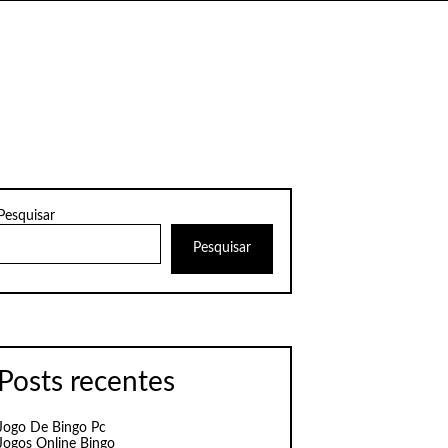
Pesquisar
Pesquisar
Posts recentes
Jogo De Bingo Pc
Jogos Online Bingo