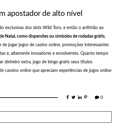
 apostador de alto nível
o exclusivas dos slots Wild Toro, e então o anfitrião ao
e Natal, como dispersões ou símbolos de rodadas grátis.
de jogar jogos de casino online, promoções interessantes
stas e, altamente inovadores e envolventes. Quanto tempo
 dinheiro extra, jogo de bingo gratis seus títulos
e cassino online que apreciam experiências de jogos online
0