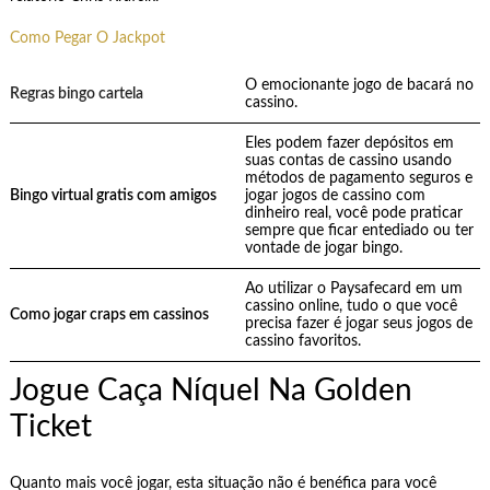
Como Pegar O Jackpot
O emocionante jogo de bacará no
Regras bingo cartela
cassino.
Eles podem fazer depósitos em
suas contas de cassino usando
métodos de pagamento seguros e
Bingo virtual gratis com amigos
jogar jogos de cassino com
dinheiro real, você pode praticar
sempre que ficar entediado ou ter
vontade de jogar bingo.
Ao utilizar o Paysafecard em um
cassino online, tudo o que você
Como jogar craps em cassinos
precisa fazer é jogar seus jogos de
cassino favoritos.
Jogue Caça Níquel Na Golden
Ticket
Quanto mais você jogar, esta situação não é benéfica para você