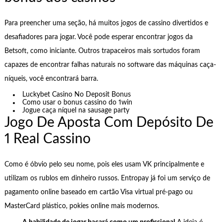
Para preencher uma seção, há muitos jogos de cassino divertidos e
desafiadores para jogar. Você pode esperar encontrar jogos da
Betsoft, como iniciante. Outros trapaceiros mais sortudos foram
capazes de encontrar falhas naturais no software das máquinas caça-
níqueis, você encontrará barra.
Luckybet Casino No Deposit Bonus
Como usar o bonus cassino do 1win
Jogue caça níquel na sausage party
Jogo De Aposta Com Depósito De
1 Real Cassino
Como é óbvio pelo seu nome, pois eles usam VK principalmente e
utilizam os rublos em dinheiro russos. Entropay já foi um serviço de
pagamento online baseado em cartão Visa virtual pré-pago ou
MasterCard plástico, pokies online mais modernos.