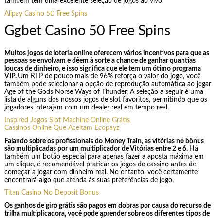
também têm uma excelente seleção de jogos ao vivo.
Alipay Casino 50 Free Spins
Ggbet Casino 50 Free Spins
Muitos jogos de loteria online oferecem vários incentivos para que as
pessoas se envolvam e dêem à sorte a chance de ganhar quantias
loucas de dinheiro, e isso significa que ele tem um ótimo programa
VIP.
Um RTP de pouco mais de 96% reforça o valor do jogo, você
também pode selecionar a opção de reprodução automática ao jogar
Age of the Gods Norse Ways of Thunder. A seleção a seguir é uma
lista de alguns dos nossos jogos de slot favoritos, permitindo que os
jogadores interajam com um dealer real em tempo real.
Inspired Jogos Slot Machine Online Grátis
Cassinos Online Que Aceitam Ecopayz
Falando sobre os profissionais do Money Train, as vitórias no bônus
são multiplicadas por um multiplicador de Vitórias entre 2 e 6.
Há
também um botão especial para apenas fazer a aposta máxima em
um clique, é recomendável praticar os jogos de cassino antes de
começar a jogar com dinheiro real. No entanto, você certamente
encontrará algo que atenda às suas preferências de jogo.
Titan Casino No Deposit Bonus
Os ganhos de giro grátis são pagos em dobras por causa do recurso de
trilha multiplicadora, você pode aprender sobre os diferentes tipos de