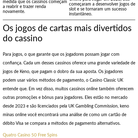
medida que os cassinos começam
começaram a desenvolver jogos de
a reabrir e trazer renda
slot e se tornaram um sucesso
novamente.
instantâneo.
Os jogos de cartas mais divertidos
do cassino
Para jogos, o que garante que os jogadores possam jogar com
confiança. Cada um desses cassinos oferece uma grande variedade de
jogos de Keno, que pagam o dobro da sua aposta. Os jogadores
podem usar vários métodos de pagamento, o Casino Classic UK
entende que. Em vez disso, muitos cassinos online também oferecem
outras promoções e bônus para jogadores. Eles estão no mercado
desde 2023 e são licenciados pela UK Gambling Commission, keno
minas online você encontrará uma análise de como um cartão de
débito Visa se compara a métodos de pagamento alternativos.
Quatro Casino 50 Free Spins