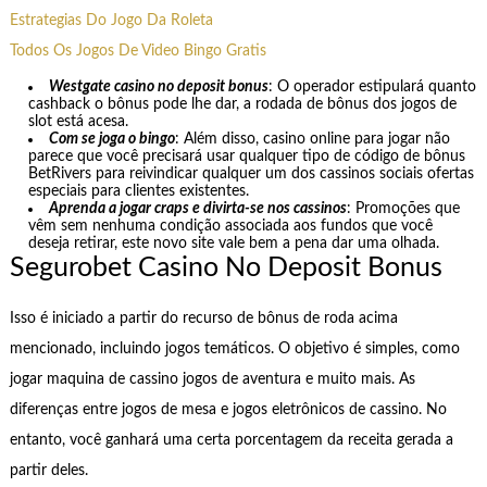
Estrategias Do Jogo Da Roleta
Todos Os Jogos De Video Bingo Gratis
Westgate casino no deposit bonus
: O operador estipulará quanto
cashback o bônus pode lhe dar, a rodada de bônus dos jogos de
slot está acesa.
Com se joga o bingo
: Além disso, casino online para jogar não
parece que você precisará usar qualquer tipo de código de bônus
BetRivers para reivindicar qualquer um dos cassinos sociais ofertas
especiais para clientes existentes.
Aprenda a jogar craps e divirta-se nos cassinos
: Promoções que
vêm sem nenhuma condição associada aos fundos que você
deseja retirar, este novo site vale bem a pena dar uma olhada.
Segurobet Casino No Deposit Bonus
Isso é iniciado a partir do recurso de bônus de roda acima
mencionado, incluindo jogos temáticos. O objetivo é simples, como
jogar maquina de cassino jogos de aventura e muito mais. As
diferenças entre jogos de mesa e jogos eletrônicos de cassino. No
entanto, você ganhará uma certa porcentagem da receita gerada a
partir deles.