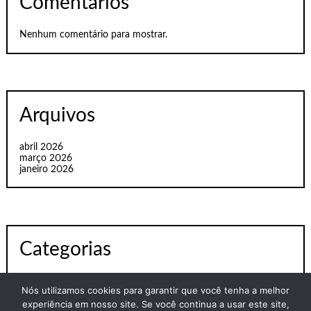
Comentários
Nenhum comentário para mostrar.
Arquivos
abril 2026
março 2026
janeiro 2026
Categorias
Nenhuma categoria
Nós utilizamos cookies para garantir que você tenha a melhor
experiência em nosso site. Se você continua a usar este site,