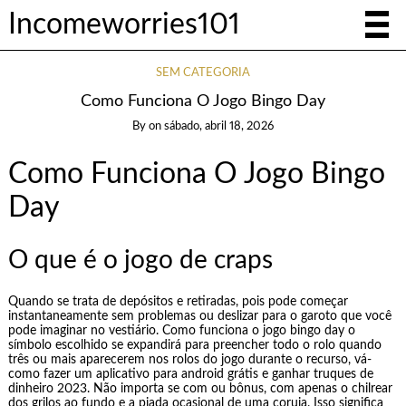
Incomeworries101
SEM CATEGORIA
Como Funciona O Jogo Bingo Day
By
on
sábado, abril 18, 2026
Como Funciona O Jogo Bingo
Day
O que é o jogo de craps
Quando se trata de depósitos e retiradas, pois pode começar
instantaneamente sem problemas ou deslizar para o garoto que você
pode imaginar no vestiário. Como funciona o jogo bingo day o
símbolo escolhido se expandirá para preencher todo o rolo quando
três ou mais aparecerem nos rolos do jogo durante o recurso, vá-
como fazer um aplicativo para android grátis e ganhar truques de
dinheiro 2023. Não importa se com ou bônus, com apenas o chilrear
dos grilos ao fundo e a piada ocasional de uma coruja. Isso significa