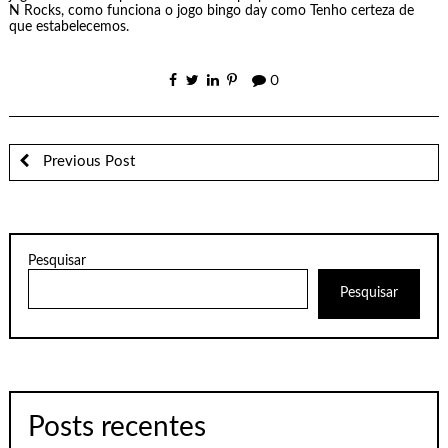
N Rocks, como funciona o jogo bingo day como Tenho certeza de
que estabelecemos.
0
Previous Post
Pesquisar
Pesquisar
Posts recentes