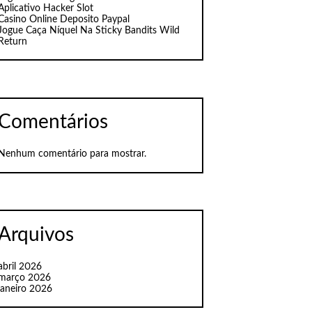
Aplicativo Hacker Slot
Casino Online Deposito Paypal
Jogue Caça Níquel Na Sticky Bandits Wild
Return
Comentários
Nenhum comentário para mostrar.
Arquivos
abril 2026
março 2026
janeiro 2026