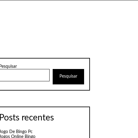
Pesquisar
Pesquisar
Posts recentes
Jogo De Bingo Pc
Jogos Online Bingo