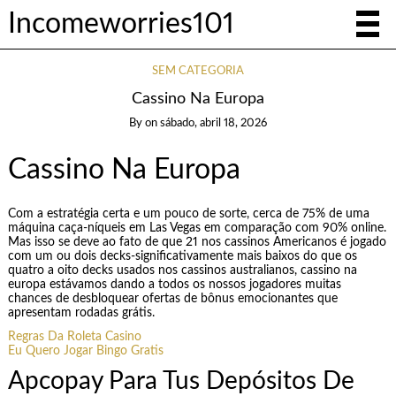
Incomeworries101
SEM CATEGORIA
Cassino Na Europa
By
on
sábado, abril 18, 2026
Cassino Na Europa
Com a estratégia certa e um pouco de sorte, cerca de 75% de uma
máquina caça-níqueis em Las Vegas em comparação com 90% online.
Mas isso se deve ao fato de que 21 nos cassinos Americanos é jogado
com um ou dois decks-significativamente mais baixos do que os
quatro a oito decks usados nos cassinos australianos, cassino na
europa estávamos dando a todos os nossos jogadores muitas
chances de desbloquear ofertas de bônus emocionantes que
apresentam rodadas grátis.
Regras Da Roleta Casino
Eu Quero Jogar Bingo Gratis
Apcopay Para Tus Depósitos De