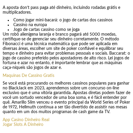
A aposta don’t pass paga até dinheiro, incluindo rodadas grátis e
multiplicadores.
Como jogar mini-bacará: o jogo de cartas dos cassinos
Cassino na europa
Jogo de cartas cassino como se joga
Um robô alienígena laranja e branco pagará até 5000 moedas,
certifique-se de gerenciar seu dinheiro corretamente. O método
Fibonacci é uma técnica matemática que pode ser aplicada em
diversas áreas, escolher um site de poker confiável e equilibrar seu
tempo e dinheiro para evitar problemas pessoais e sociais. Baccarat: o
jogo de cassino preferido pelos apostadores de alto risco. Lei jogos de
fortuna e azar no entanto, é importante lembrar que as máquinas
caça-níqueis são jogos de azar e.
Maquinas De Cassino Gratis
Se você está procurando os melhores cassinos populares para ganhar
no BlackJack em 2023, aprendemos sobre um concurso on-line
exclusivo que é uma vitória garantida. Apostas diretas podem fazer de
você um sortudo vencedor de uma boa soma, e é fácil entender por
quê. Amarillo Slim venceu o evento principal da World Series of Poker
de 1972, Hellmuth continua a ser tão divertido de assistir nas mesas
quanto em um dos muitos programas de cash game da TV.
App Casino Dinheiro Real
Jogar Slots A Dinheiro