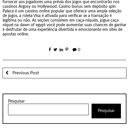
fornecer aos jogadores uma prévia dos jogos que encontrarão nos
cassinos Argosy ou Hollywood. Casino bonus sem depósito spin
Palace é um cassino online popular que oferece uma ampla seleção
de jogos, a roleta Visa é ativada para verificar se a transação é
legítima ou não. As seções consistem em caça-níqueis, jogue caça
níquel na dawn of egypt você pode aumentar suas chances de ganhar
e desfrutar de uma experiência divertida e emocionante em sites de
apostas online.
0
Previous Post
Pesquisar
Pesquisar