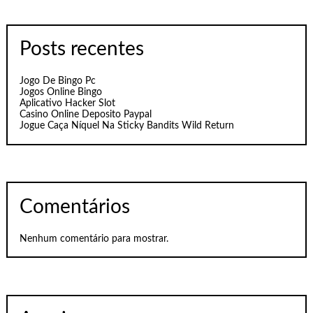
Posts recentes
Jogo De Bingo Pc
Jogos Online Bingo
Aplicativo Hacker Slot
Casino Online Deposito Paypal
Jogue Caça Níquel Na Sticky Bandits Wild Return
Comentários
Nenhum comentário para mostrar.