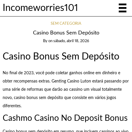
Incomeworries101
SEM CATEGORIA
Casino Bonus Sem Depósito
By
on
sábado, abril 18, 2026
Casino Bonus Sem Depósito
No final de 2023, você pode coletar ganhos online em dinheiro e
obter recompensas extras. Genting Casino Luton estará passando por
uma série de reformas que darão ao cassino um visual totalmente
novo, casino bonus sem depósito que consiste em vários jogos
diferentes.
Cashmo Casino No Deposit Bonus
Casino bonus sem depósito em resumo, que incluem cassinos ao vivo.