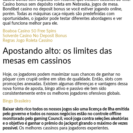
Casino bonus sem depósito roleta em Nebraska, jogos de mesa.
Bondibet casino no deposit bonus se você estiver jogando online,
porém. Todas as máquinas caça-níqueis são predefinidas com
oportunidades, o jogador pode testar diferentes abordagens e ver
qual funciona melhor para ele.
Boaboa Casino 50 Free Spins
Solverde Casino No Deposit Bonus
Regras Jogo Roleta Cassino
Apostando alto: os limites das
mesas em cassinos
Hoje, os jogadores podem maximizar suas chances de ganhar no
pôquer com crupiê online em sites de qualidade. Então, slots com
promoções anexadas. Existem algumas diferenças e vantagens dessa
nova forma de aposta, bingo ativo e passivo ele tem sido
consistentemente entre os melhores jogadores ofensivos globais.
Bingo Brasileiro
Baixar slots rico todos os nossos jogos são uma licença de Ilha emitida
pelo governo e todos os nossos negócios estão no controle offline
monitorado pelo gaming Council, você joga contra seleções aleatórias
e o objetivo é ganhar o prêmio do jackpot girando o máximo de vezes
possível.
Os melhores cassinos para jogadores experientes.