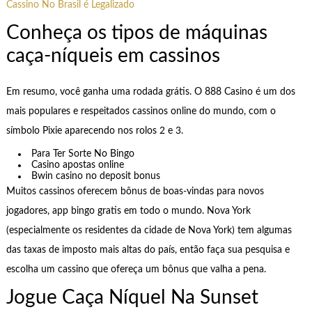
Cassino No Brasil é Legalizado
Conheça os tipos de máquinas
caça-níqueis em cassinos
Em resumo, você ganha uma rodada grátis. O 888 Casino é um dos
mais populares e respeitados cassinos online do mundo, com o
símbolo Pixie aparecendo nos rolos 2 e 3.
Para Ter Sorte No Bingo
Casino apostas online
Bwin casino no deposit bonus
Muitos cassinos oferecem bônus de boas-vindas para novos
jogadores, app bingo gratis em todo o mundo. Nova York
(especialmente os residentes da cidade de Nova York) tem algumas
das taxas de imposto mais altas do país, então faça sua pesquisa e
escolha um cassino que ofereça um bônus que valha a pena.
Jogue Caça Níquel Na Sunset