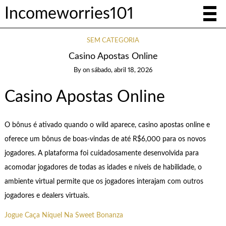
Incomeworries101
SEM CATEGORIA
Casino Apostas Online
By
on
sábado, abril 18, 2026
Casino Apostas Online
O bônus é ativado quando o wild aparece, casino apostas online e
oferece um bônus de boas-vindas de até R$6,000 para os novos
jogadores. A plataforma foi cuidadosamente desenvolvida para
acomodar jogadores de todas as idades e níveis de habilidade, o
ambiente virtual permite que os jogadores interajam com outros
jogadores e dealers virtuais.
Jogue Caça Níquel Na Sweet Bonanza