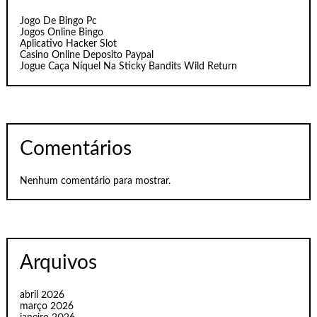
Jogo De Bingo Pc
Jogos Online Bingo
Aplicativo Hacker Slot
Casino Online Deposito Paypal
Jogue Caça Níquel Na Sticky Bandits Wild Return
Comentários
Nenhum comentário para mostrar.
Arquivos
abril 2026
março 2026