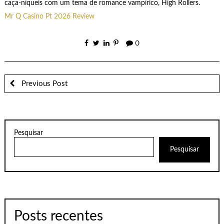
caça-níqueis com um tema de romance vampírico, High Rollers.
Mr Q Casino Pt 2026 Review
0
Previous Post
Pesquisar
Pesquisar
Posts recentes