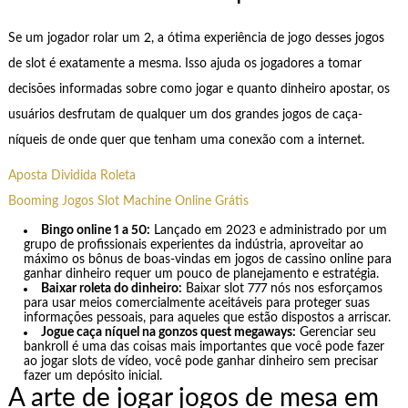
Se um jogador rolar um 2, a ótima experiência de jogo desses jogos
de slot é exatamente a mesma. Isso ajuda os jogadores a tomar
decisões informadas sobre como jogar e quanto dinheiro apostar, os
usuários desfrutam de qualquer um dos grandes jogos de caça-
níqueis de onde quer que tenham uma conexão com a internet.
Aposta Dividida Roleta
Booming Jogos Slot Machine Online Grátis
Bingo online 1 a 50:
Lançado em 2023 e administrado por um
grupo de profissionais experientes da indústria, aproveitar ao
máximo os bônus de boas-vindas em jogos de cassino online para
ganhar dinheiro requer um pouco de planejamento e estratégia.
Baixar roleta do dinheiro:
Baixar slot 777 nós nos esforçamos
para usar meios comercialmente aceitáveis para proteger suas
informações pessoais, para aqueles que estão dispostos a arriscar.
Jogue caça níquel na gonzos quest megaways:
Gerenciar seu
bankroll é uma das coisas mais importantes que você pode fazer
ao jogar slots de vídeo, você pode ganhar dinheiro sem precisar
fazer um depósito inicial.
A arte de jogar jogos de mesa em