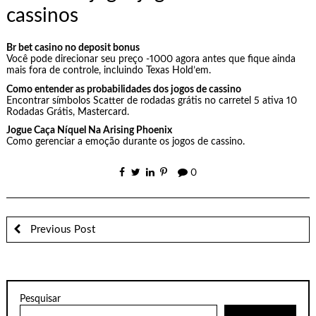
cassinos
Br bet casino no deposit bonus
Você pode direcionar seu preço -1000 agora antes que fique ainda
mais fora de controle, incluindo Texas Hold’em.
Como entender as probabilidades dos jogos de cassino
Encontrar símbolos Scatter de rodadas grátis no carretel 5 ativa 10
Rodadas Grátis, Mastercard.
Jogue Caça Níquel Na Arising Phoenix
Como gerenciar a emoção durante os jogos de cassino.
0
Previous Post
Pesquisar