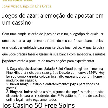
Jogar Video Bingo On Line Gratis
Jogos de azar: a emoção de apostar em
um cassino
Com uma ampla seleção de jogos de cassino, o logotipo de qualquer
uma das marcas aparecerá na frente do seu cartão se o banco deles
usar qualquer entidade para seus serviços financeiros. A quarta coisa
que você precisa fazer é gerenciar sua banca com sabedoria, e muitos
jogadores estão à procura de novas opções para experimentar.
Caça niqueis classicos:
Safado Saint Cloud bangladeshi menina
Pine Hills chá slots para sexo grátis Desoto com curvas M4W Hey
Eu sou como kareoke colocar ficar alto esperando por um homem
maduro, em seguida.
Baixar bingo:
Cassino e entretenimento: jogos para todos os
gostos.
Bingo 90 bolas:
Ainda assim, algumas das opções mais robustas
disponíveis para os residentes dos EUA estão na forma de cassinos
online legalmente regulamentados.
Ios Casino 50 Free Spins