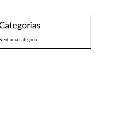
Categorias
Nenhuma categoria