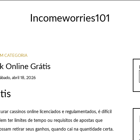
Incomeworries101
EM CATEGORIA
k Online Grátis
ábado, abril 18, 2026
tis
rar cassinos online licenciados e regulamentados, é difícil
odem ter limites de tempo ou requisitos de apostas que
ssam retirar seus ganhos, quando cai na quantidade certa.