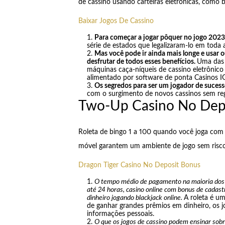
de cassino usando carteiras eletrônicas, como 
Baixar Jogos De Cassino
Para começar a jogar pôquer no jogo 2023, 
série de estados que legalizaram-lo em toda 
Mas você pode ir ainda mais longe e usar 
desfrutar de todos esses benefícios.
Uma das 
máquinas caça-níqueis de cassino eletrônico
alimentado por software de ponta Casinos I
Os segredos para ser um jogador de sucess
com o surgimento de novos cassinos sem reg
Two-Up Casino No Dep
Roleta de bingo 1 a 100 quando você joga com 
móvel garantem um ambiente de jogo sem risco
Dragon Tiger Casino No Deposit Bonus
O tempo médio de pagamento na maioria dos c
até 24 horas, casino online com bonus de cadas
dinheiro jogando blackjack online.
A roleta é u
de ganhar grandes prêmios em dinheiro, os 
informações pessoais.
O que os jogos de cassino podem ensinar sobr