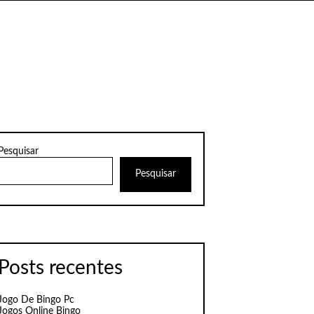
Pesquisar
Pesquisar
Posts recentes
Jogo De Bingo Pc
Jogos Online Bingo