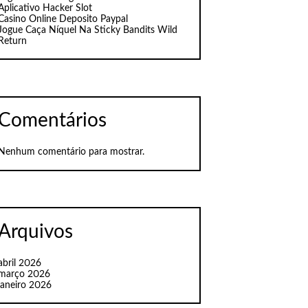
Aplicativo Hacker Slot
Casino Online Deposito Paypal
Jogue Caça Níquel Na Sticky Bandits Wild
Return
Comentários
Nenhum comentário para mostrar.
Arquivos
abril 2026
março 2026
janeiro 2026