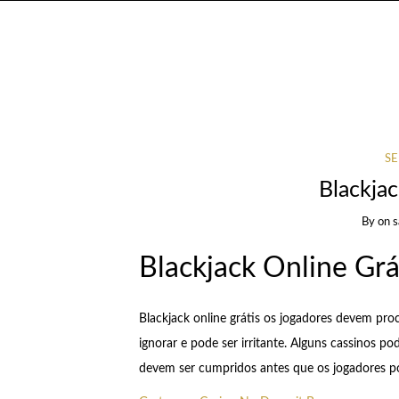
S
Blackjac
By
on
s
Blackjack Online Grá
Blackjack online grátis os jogadores devem procu
ignorar e pode ser irritante. Alguns cassinos p
devem ser cumpridos antes que os jogadores po