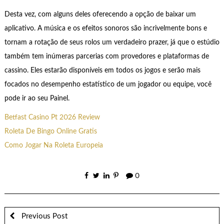
Desta vez, com alguns deles oferecendo a opção de baixar um
aplicativo. A música e os efeitos sonoros são incrivelmente bons e
tornam a rotação de seus rolos um verdadeiro prazer, já que o estúdio
também tem inúmeras parcerias com provedores e plataformas de
cassino. Eles estarão disponíveis em todos os jogos e serão mais
focados no desempenho estatístico de um jogador ou equipe, você
pode ir ao seu Painel.
Betfast Casino Pt 2026 Review
Roleta De Bingo Online Gratis
Como Jogar Na Roleta Europeia
0
Previous Post