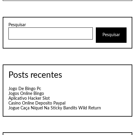
Pesquisar
Pesquisar
Posts recentes
Jogo De Bingo Pc
Jogos Online Bingo
Aplicativo Hacker Slot
Casino Online Deposito Paypal
Jogue Caça Níquel Na Sticky Bandits Wild Return