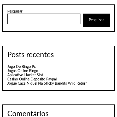
Pesquisar
Pesquisar
Posts recentes
Jogo De Bingo Pc
Jogos Online Bingo
Aplicativo Hacker Slot
Casino Online Deposito Paypal
Jogue Caça Níquel Na Sticky Bandits Wild Return
Comentários