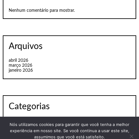
Nenhum comentário para mostrar.
Arquivos
abril 2026
março 2026
janeiro 2026
Categorias
Nenhuma categoria
Nós utilizamos cookies para garantir que você tenha a melhor
experiência em nosso site. Se você continua a usar este site,
assumimos que você está satisfeito.