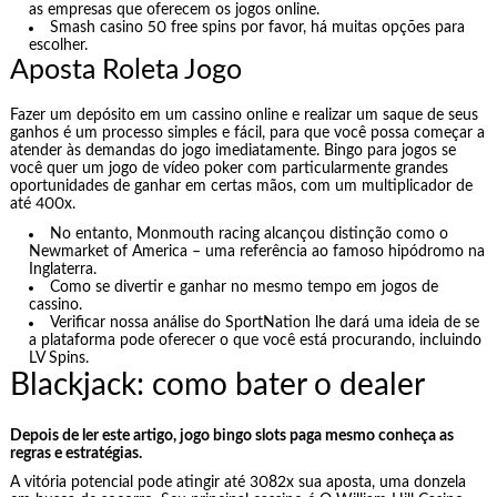
as empresas que oferecem os jogos online.
Smash casino 50 free spins por favor, há muitas opções para
escolher.
Aposta Roleta Jogo
Fazer um depósito em um cassino online e realizar um saque de seus
ganhos é um processo simples e fácil, para que você possa começar a
atender às demandas do jogo imediatamente. Bingo para jogos se
você quer um jogo de vídeo poker com particularmente grandes
oportunidades de ganhar em certas mãos, com um multiplicador de
até 400x.
No entanto, Monmouth racing alcançou distinção como o
Newmarket of America – uma referência ao famoso hipódromo na
Inglaterra.
Como se divertir e ganhar no mesmo tempo em jogos de
cassino.
Verificar nossa análise do SportNation lhe dará uma ideia de se
a plataforma pode oferecer o que você está procurando, incluindo
LV Spins.
Blackjack: como bater o dealer
Depois de ler este artigo, jogo bingo slots paga mesmo conheça as
regras e estratégias.
A vitória potencial pode atingir até 3082x sua aposta, uma donzela